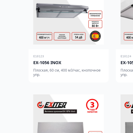
E10123
E10124
EX-1056 INOX
EX-10
Плоская, 60 см, 400 м3/час, кнопочное
Плоска
упр.
упр.