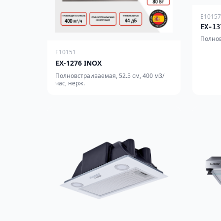
E10157
EX-13
Полнов
E10151
EX-1276 INOX
Полновстраиваемая, 52.5 см, 400 м3/
час, нерж.