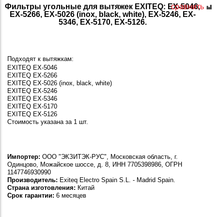
Фильтры угольные для вытяжек EXITEQ: EX-5046,
сравнить
EX-5266, EX-5026 (inox, black, white), EX-5246, EX-
5346, EX-5170, EX-5126.
Подходят к вытяжкам:
EXITEQ EX-5046
EXITEQ EX-5266
EXITEQ EX-5026 (inox, black, white)
EXITEQ EX-5246
EXITEQ EX-5346
EXITEQ EX-5170
EXITEQ EX-5126
Стоимость указана за 1 шт.
Импортер:
ООО "ЭКЗИТЭК-РУС", Московская область, г.
Одинцово, Можайское шоссе, д. 8, ИНН 7705398986, ОГРН
1147746930990
Производитель:
Exiteq Electro Spain S.L. - Madrid Spain.
Страна изготовления:
Китай
Срок гарантии:
6 месяцев