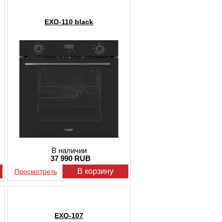
стоит выбирать духовой шкаф
EXO-110 black
леблется от 30 до 50 тысяч. На нашем
вованного вида, которые при
ную мощность.
ривычнее в эксплуатации. Выбор
ю зависит от того, как часто Вы
б работы больше соответствует Вашим
XITEQ
температурному режиму;
атации и уходу;
, благодаря чему еда пропекается со
В наличии
37 990 RUB
В корзину
Просмотреть
з наш сайт, достаточно убедиться в
стится в блок кухни и поместить
 доступна любыми способами.
кий духовой шкаф в Москве -
EXO-107
ка по городу бесплатная, по