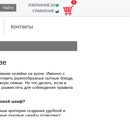
0
ИЗБРАННОЕ (
0
)
Найти
СРАВНЕНИЕ
Контакты
ве
вание хозяйки на кухне. Именно с
отовить разнообразные сытные блюда,
ную семью. Но что делать, если в
о разместить для соблюдения правила
ховой шкаф?
вные критерии создания удобной и
емые духовые шкафы позволяют:
щении;