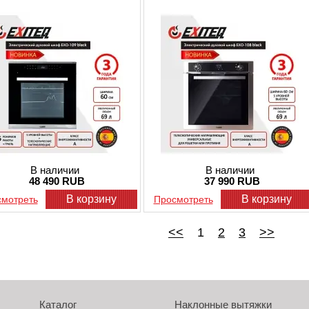
соседним городам - согласно прайсу.
В наличии
В наличии
48 490 RUB
37 990 RUB
В корзину
В корзину
мотреть
Просмотреть
<<
1
2
3
>>
Каталог
Наклонные вытяжки