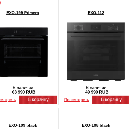
Если хочется простоты и комфорта, то 
EXO-199 Primero
EXO-112
электрический. Цена на такие модели ко
сайте представлены модели усовершенст
маленьких габаритах имеют максималь
Духовые шкафы газового типа проще и п
наиболее подходящего варианта напряму
готовите блюда в духовке и какой спосо
нуждам.
Преимущества духовых шкафов от E
Изделия этого бренда:
Долговечны и устойчивы к высокому 
Не требуют особых навыков по эксплу
Имеют идеальную циркуляцию воздуха
В наличии
В наличии
всех сторон.
63 990 RUB
49 990 RUB
В корзину
В корзину
мотреть
Просмотреть
Чтобы купить газовый духовой шкаф чере
том, что встраиваемая конструкция поме
понравившийся товар в корзину. Оплата
Если Вы давно хотели купить электричес
EXO-109 black
EXO-108 black
выбирайте наш интернет-магазин. Достав