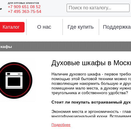
для оптовых клиентов
+7 909 651 08 52
+7 495 363-75-54
О нас
Где купить
Поддержка
Каталог
шкафы
Духовые шкафы в Моск
Наличие духового шкафа - первое требо
помощью этой бытовой техники можно г
позволяющие накормить большую и друж
помещении мало места, а духовку нужн
треугольника и собственного удобства?
Стоит ли покупать встраиваемый ду
Экономия места и эргономичность - гла
многофункциональной кухни. Встраива
Подробнее
Грамотно использовать место в поме