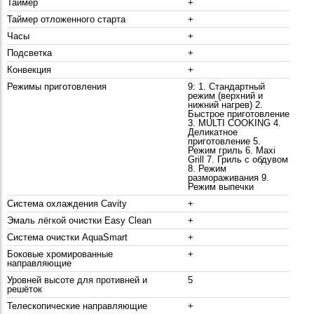
Таймер
+
Таймер отложенного старта
+
Часы
+
Подсветка
+
Конвекция
+
Режимы приготовления
9: 1. Стандартный
режим (верхний и
нижний нагрев) 2.
Быстрое приготовление
3. MULTI COOKING 4.
Деликатное
приготовление 5.
Режим гриль 6. Maxi
Grill 7. Гриль с обдувом
8. Режим
размораживания 9.
Режим выпечки
Система охлаждения Cavity
+
Эмаль лёгкой очистки Easy Clean
+
Система очистки AquaSmart
+
Боковые хромированные
+
направляющие
Уровней высоте для противней и
5
решёток
Телескопические направляющие
+