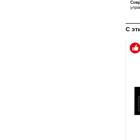
Совр
упра
С эт