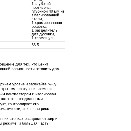
1 глубокий
противень,
глубиной 40 мм из
эмалированной
стали,
1 хромированная
решётка,
1 разделитель
для духовки,
1 термощуп
33.5
ешение для тех, кто ценит
ионной возможности готовить
два
ерхнем уровне и запекайте рыбу
етры температуры и времени.
ым вентилятором и изолирован
а остаются раздельными.
укт, контролирует его
томатически, исключая риск
нних стенках расщепляет жир и
ом режиме, и большая часть