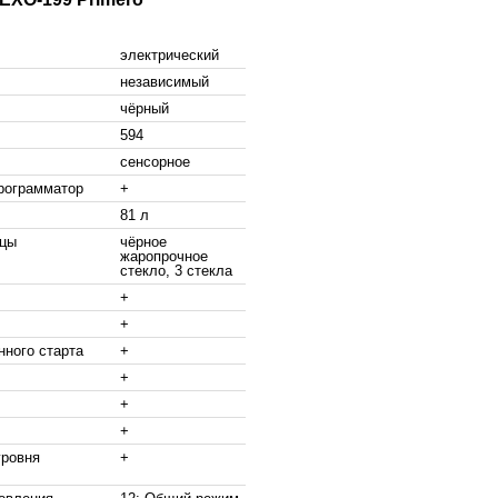
электрический
независимый
чёрный
594
сенсорное
рограмматор
+
81 л
рцы
чёрное
жаропрочное
стекло, 3 стекла
+
+
нного старта
+
+
+
+
уровня
+