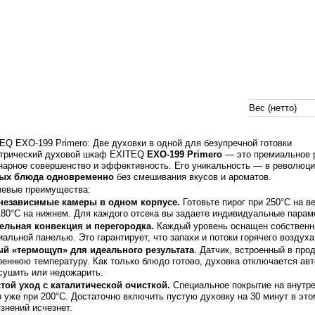
Вес (нетто)
EQ EXO-199 Primero: Две духовки в одной для безупречной готовки
трический духовой шкаф EXITEQ
EXO-199 Primero
— это премиальное р
нарное совершенство и эффективность. Его уникальность — в революц
ых блюда одновременно
без смешивания вкусов и ароматов.
евые преимущества:
независимые камеры в одном корпусе.
Готовьте пирог при 250°C на в
180°C на нижнем. Для каждого отсека вы задаете индивидуальные парам
ельная конвекция и перегородка.
Каждый уровень оснащен собственн
иальной панелью. Это гарантирует, что запахи и потоки горячего воздух
й «термощуп» для идеального результата
. Датчик, встроенный в прод
реннюю температуру. Как только блюдо готово, духовка отключается ав
сушить или недожарить.
той уход с каталитической очисткой.
Специальное покрытие на внутре
р уже при 200°C. Достаточно включить пустую духовку на 30 минут в эт
язнений исчезнет.