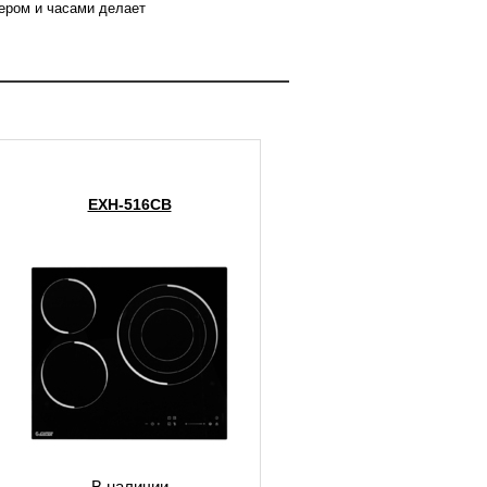
ером и часами делает
EXH-516CB
В наличии