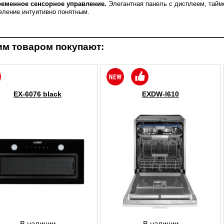
еменное сенсорное управление.
Элегантная панель с дисплеем, тайм
вление интуитивно понятным.
им товаром покупают:
EX-6076 black
EXDW-I610
В наличии
В наличии