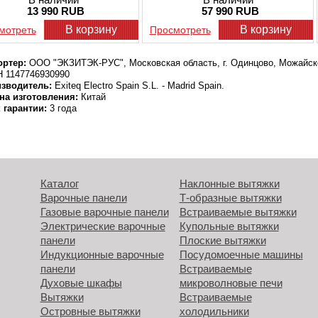
13 990 RUB
57 990 RUB
В корзину
В корзину
мотреть
Просмотреть
ртер:
ООО "ЭКЗИТЭК-РУС", Московская область, г. Одинцово, Можайско
 1147746930990
зводитель:
Exiteq Electro Spain S.L. - Madrid Spain.
на изготовления:
Китай
 гарантии:
3 года
Каталог
Наклонные вытяжки
Варочные панели
Т-образные вытяжки
Газовые варочные панели
Встраиваемые вытяжки
Электрические варочные
Купольные вытяжки
панели
Плоские вытяжки
Индукционные варочные
Посудомоечные машины
панели
Встраиваемые
Духовые шкафы
микроволновые печи
Вытяжки
Встраиваемые
Островные вытяжки
холодильники