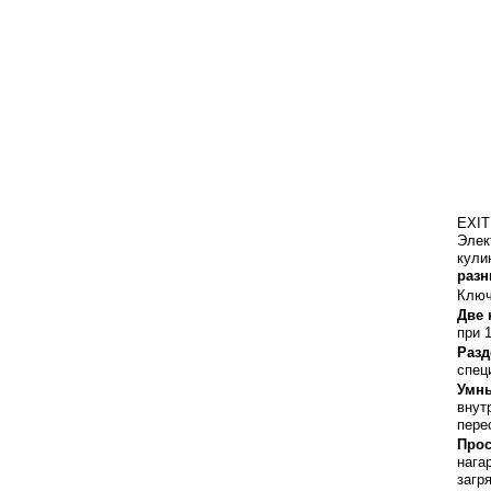
EXIT
Элек
кули
разн
Ключ
Две 
при 
Разд
спец
Умны
внут
пере
Прос
нага
загр