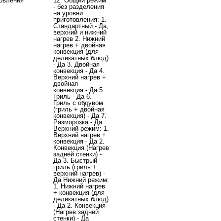
овления
12: Общий режим
- без разделения
на уровни
приготовления: 1.
Стандартный - Да,
верхний и нижний
нагрев 2. Нижний
нагрев + двойная
конвекция (для
деликатных блюд)
- Да 3. Двойная
конвекция - Да 4.
Верхний нагрев +
двойная
конвекция - Да 5.
Гриль - Да 6.
Гриль с обдувом
(гриль + двойная
конвекция) - Да 7.
Разморозка - Да
Верхний режим: 1.
Верхний нагрев +
конвекция - Да 2.
Конвекция (Нагрев
задней стенки) -
Да 3. Быстрый
гриль (гриль +
верхний нагрев) -
Да Нижний режим:
1. Нижний нагрев
+ конвекция (для
деликатных блюд)
- Да 2. Конвекция
(Нагрев задней
стенки) - Да