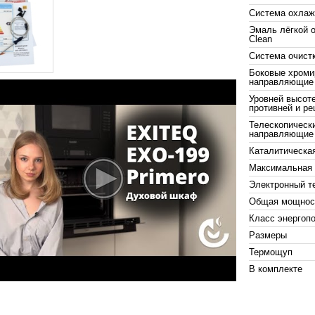
Система охлаж
Эмаль лёгкой 
Clean
Система очист
Боковые хроми
направляющие
Уровней высот
противней и ре
Телескопическ
направляющие
Каталитическа
Максимальная 
Электронный т
Общая мощнос
Класс энергоп
Размеры
Термощуп
В комплекте