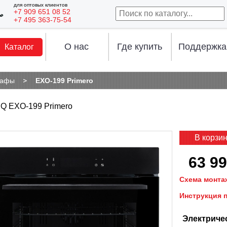
для оптовых клиентов
+7 909 651 08 52
+7 495 363-75-54
О нас
Где купить
Поддержка
Каталог
кафы
EXO-199 Primero
Q EXO-199 Primero
В корзи
63 99
Схема монта
Инструкция 
Электриче