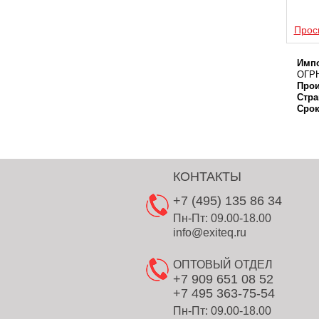
Прос
Импо
ОГРН
Прои
Стра
Срок
КОНТАКТЫ
+7 (495) 135 86 34
Пн-Пт: 09.00-18.00
info@exiteq.ru
ОПТОВЫЙ ОТДЕЛ
+7 909 651 08 52
+7 495 363-75-54
Пн-Пт: 09.00-18.00