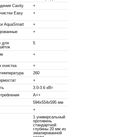
дения Cavity
+
очистки Easy
+
ки AquaSmart
+
рованные
+
е для
5
шёток
ие
+
я очистка
+
температура
260
ермостат
+
ть
3.0-3.6 кВт
отребления
A++
594x554x595 мм
+
1 универсальный
противень
стандартной
глубины 20 мм из
эмалированной
стали,