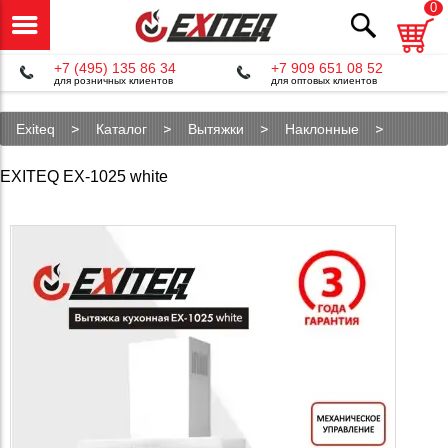
0
+7 (495) 135 86 34
+7 909 651 08 52
для розничных клиентов
для оптовых клиентов
Exiteq
Каталог
Вытяжки
Наклонные
EX-1025 white
EXITEQ EX-1025 white