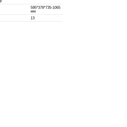
р
595*378*735-1065
мм
13