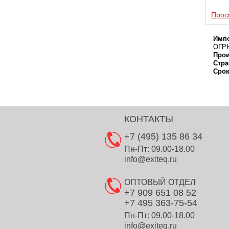
Прос
Импо
ОГРН
Прои
Стра
Срок
КОНТАКТЫ
+7 (495) 135 86 34
Пн-Пт: 09.00-18.00
info@exiteq.ru
ОПТОВЫЙ ОТДЕЛ
+7 909 651 08 52
+7 495 363-75-54
Пн-Пт: 09.00-18.00
info@exiteq.ru