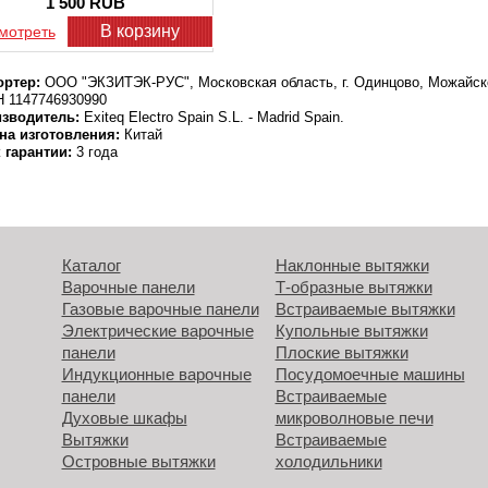
1 500 RUB
В корзину
мотреть
ртер:
ООО "ЭКЗИТЭК-РУС", Московская область, г. Одинцово, Можайско
 1147746930990
зводитель:
Exiteq Electro Spain S.L. - Madrid Spain.
на изготовления:
Китай
 гарантии:
3 года
Каталог
Наклонные вытяжки
Варочные панели
Т-образные вытяжки
Газовые варочные панели
Встраиваемые вытяжки
Электрические варочные
Купольные вытяжки
панели
Плоские вытяжки
Индукционные варочные
Посудомоечные машины
панели
Встраиваемые
Духовые шкафы
микроволновые печи
Вытяжки
Встраиваемые
Островные вытяжки
холодильники