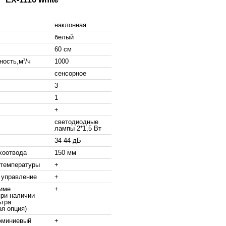
наклонная
белый
60 см
ность,м³/ч
1000
сенсорное
3
1
+
светодиодные
лампы 2*1,5 Вт
34-44 дБ
хоотвода
150 мм
 температуры
+
 управление
+
жиме
+
при наличии
ьтра
я опция)
миниевый
+