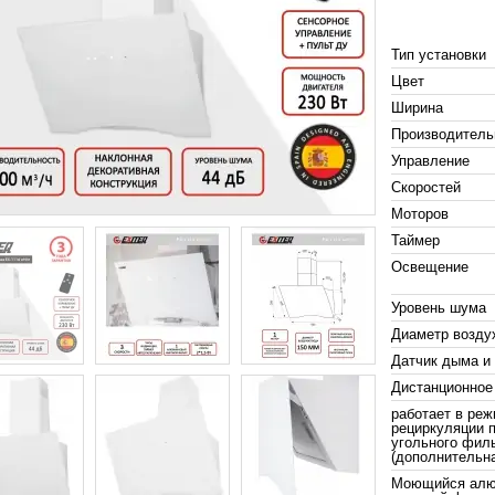
Тип установки
Цвет
Ширина
Производитель
Управление
Скоростей
Моторов
Таймер
Освещение
Уровень шума
Диаметр возду
Датчик дыма и
Дистанционное
работает в ре
рециркуляции 
угольного фил
(дополнительна
Моющийся алю