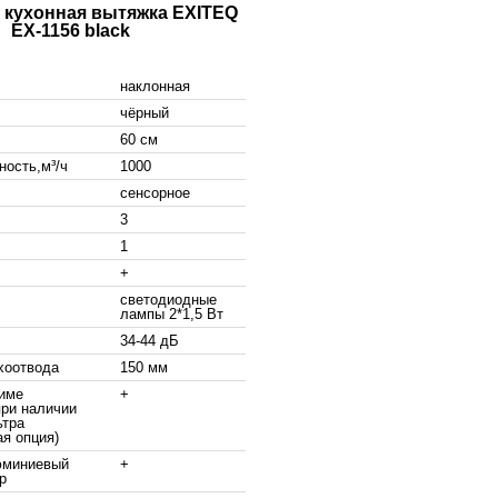
 кухонная вытяжка EXITEQ
EX-1156 black
наклонная
чёрный
60 см
ность,м³/ч
1000
сенсорное
3
1
+
светодиодные
лампы 2*1,5 Вт
34-44 дБ
хоотвода
150 мм
жиме
+
при наличии
ьтра
я опция)
миниевый
+
р