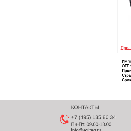
Прос
Импо
ОГРН
Прои
Стра
Срок
КОНТАКТЫ
+7 (495) 135 86 34
Пн-Пт: 09.00-18.00
info@exiteq.ru