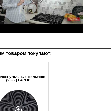
им товаром покупают:
плект угольных фильтров
(2 шт.) E4CF01