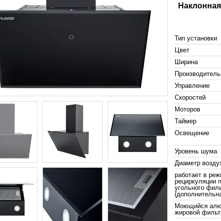
Наклонная
Тип установки
Цвет
Ширина
Производитель
Управление
Скоростей
Моторов
Таймер
Освещение
Уровень шума
Диаметр возду
работает в ре
рециркуляции 
угольного фил
(дополнительна
Моющийся алю
жировой фильт