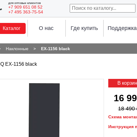
для оптовых клиентов
+7 909 651 08 52
+7 495 363-75-54
О нас
Где купить
Поддержка
Каталог
Наклонные
EX-1156 black
Q EX-1156 black
В корзи
16 99
18 490 
Схема монта
Инструкция 