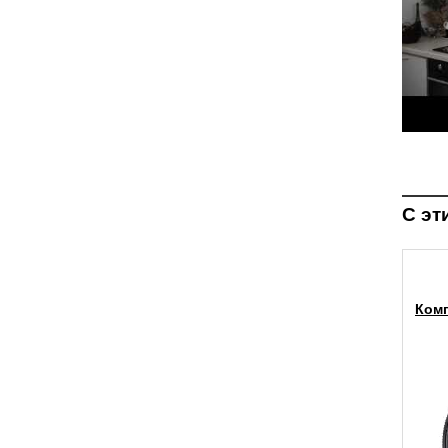
С эт
Ком