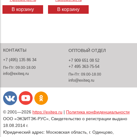
Простой дизайн, вписывающийся в любые кухни;
Легкий и быстрый монтаж;
В корзину
В корзину
Долговечность;
Регулировка высоты короба и уровня вытяжки над плитой;
Широкий размерный ряд;
Низкий уровень шума (некоторые модели).
При желании в конструкцию помещается угольный фильтр,
позволяющий отфильтрованному воздуху возвращаться в
КОНТАКТЫ
ОПТОВЫЙ ОТДЕЛ
помещение в чистом виде.
+7 (495) 135 86 34
+7 909 651 08 52
Где купить качественную вытяжку
+7 495 363-75-54
Пн-Пт: 09.00-18.00
На нашем сайте можно заказать купольные вытяжки фирмы
info@exiteq.ru
Пн-Пт: 09.00-18.00
EXITEQ (Kavez и EX) из нержавеющей стали с механическим
info@exiteq.ru
управлением. Подробные характеристики изделий указаны в
карточках товаров. Доставка вытяжки кухонной (купольной),
купить которую можно в один клик на нашем сайте, доступна
по всему городу. Возможность пересылки в другие города
доступна в случае дополнительной платы.
© 2001—2026
https://exiteq.ru
|
Политика конфиденциальности
ООО «ЭКЗИТЭК-РУС», Свидетельство о регистрации выдано
18.08.2014 г.
Юридический адрес: Московская область, г. Одинцово,