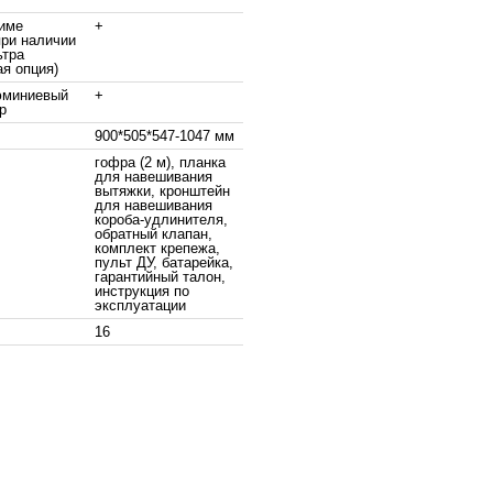
жиме
+
при наличии
ьтра
я опция)
миниевый
+
р
900*505*547-1047 мм
гофра (2 м), планка
для навешивания
вытяжки, кронштейн
для навешивания
короба-удлинителя,
обратный клапан,
комплект крепежа,
пульт ДУ, батарейка,
гарантийный талон,
инструкция по
эксплуатации
16