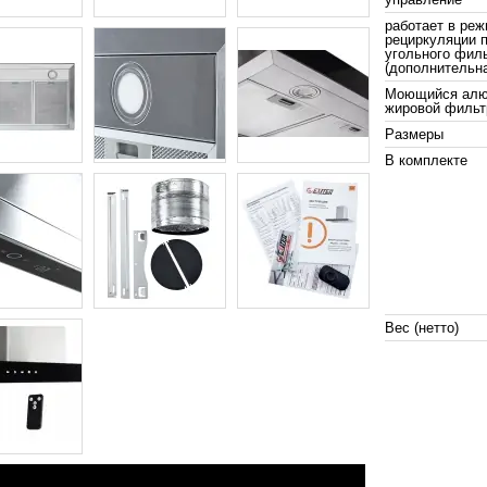
работает в ре
рециркуляции 
угольного фил
(дополнительна
Моющийся алю
жировой фильт
Размеры
В комплекте
Вес (нетто)