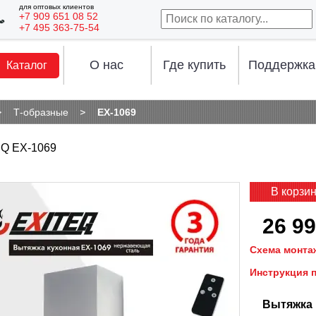
для оптовых клиентов
+7 909 651 08 52
+7 495 363-75-54
О нас
Где купить
Поддержка
Каталог
Т-образные
EX-1069
Q EX-1069
В корзи
26 99
Схема монта
Инструкция 
Вытяжка 