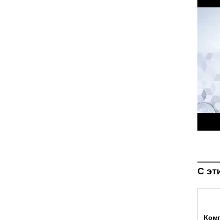
С эт
Ком