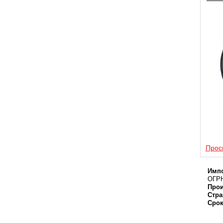
Прос
Импо
ОГРН
Прои
Стра
Срок