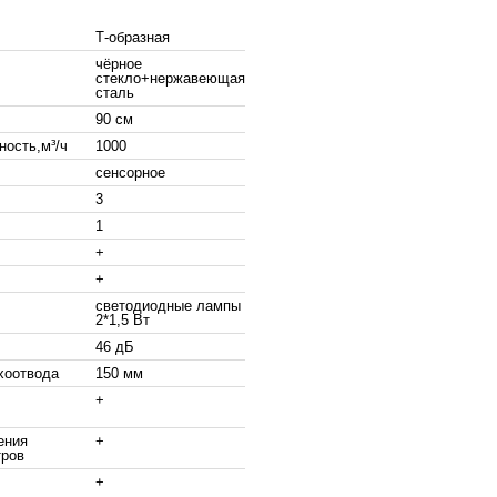
Т-образная
чёрное
стекло+нержавеющая
сталь
90 см
ность,м³/ч
1000
сенсорное
3
1
+
+
светодиодные лампы
2*1,5 Вт
46 дБ
хоотвода
150 мм
+
ения
+
тров
+