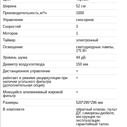
Ширина
52 см
Производительность,м³/ч
1000
Управление
сенсорное
Скоростей
3
Моторов
1
Таймер
электронный
Освещение
светодиодные лампы,
1*5 Вт
Уровень шума
44 дБ
Диаметр воздухоотвода
150 мм
Дистанционное управление
+
работает в режиме рециркуляции при
+
наличии угольного фильтра
(дополнительная опция)
Моющийся алюминиевый жировой
+
фильтр
Размеры
520*295*296 мм
В комплекте
обратный клапан, пульт
ДУ, саморезы-дюбеля,
инструкция по
эксплуатации,
гарантийный талон