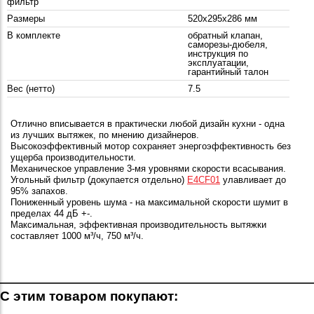
фильтр
Размеры
520x295x286 мм
В комплекте
обратный клапан,
саморезы-дюбеля,
инструкция по
эксплуатации,
гарантийный талон
Вес (нетто)
7.5
Отлично вписывается в практически любой дизайн кухни - одна
из лучших вытяжек, по мнению дизайнеров.
Высокоэффективный мотор сохраняет энергоэффективность без
ущерба производительности.
Механическое управление 3-мя уровнями скорости всасывания.
Угольный фильтр (докупается отдельно)
E4CF01
улавливает до
95% запахов.
Пониженный уровень шума - на максимальной скорости шумит в
пределах 44 дБ +-.
Максимальная, эффективная производительность вытяжки
составляет 1000 м³/ч, 750 м³/ч.
С этим товаром покупают: