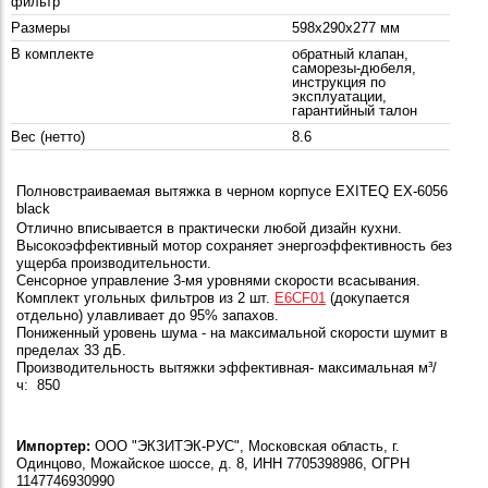
фильтр
Размеры
598x290x277 мм
В комплекте
обратный клапан,
саморезы-дюбеля,
инструкция по
эксплуатации,
гарантийный талон
Вес (нетто)
8.6
Полновстраиваемая вытяжка в черном корпусе EXITEQ EX-6056
black
Отлично вписывается в практически любой дизайн кухни.
Высокоэффективный мотор сохраняет энергоэффективность без
ущерба производительности.
Сенсорное управление 3-мя уровнями скорости всасывания.
Комплект угольных фильтров из 2 шт.
E6CF01
(докупается
отдельно) улавливает до 95% запахов.
Пониженный уровень шума - на максимальной скорости шумит в
пределах 33 дБ.
Производительность вытяжки эффективная- максимальная
м³/
ч:
850
Импортер:
ООО "ЭКЗИТЭК-РУС", Московская область, г.
Одинцово, Можайское шоссе, д. 8, ИНН 7705398986, ОГРН
1147746930990