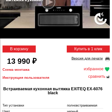
В корзину
Купить в 1 клик
Версия для печати
13 990 ₽
избранное
Схема монтажа
сравнить
Инструкция пользователя
Встраиваемая кухонная вытяжка EXITEQ EX-6076
black
Тип установки
полновстраиваемая
Цвет
черный