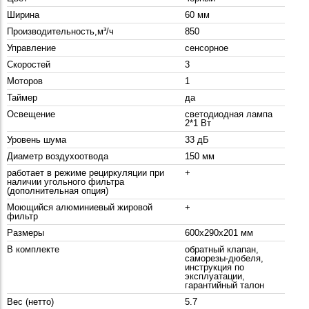
Ширина
60 мм
Производительность,м³/ч
850
Управление
сенсорное
Скоростей
3
Моторов
1
Таймер
да
Освещение
светодиодная лампа
2*1 Вт
Уровень шума
33 дБ
Диаметр воздухоотвода
150 мм
работает в режиме рециркуляции при
+
наличии угольного фильтра
(дополнительная опция)
Моющийся алюминиевый жировой
+
фильтр
Размеры
600x290x201 мм
В комплекте
обратный клапан,
саморезы-дюбеля,
инструкция по
эксплуатации,
гарантийный талон
Вес (нетто)
5.7