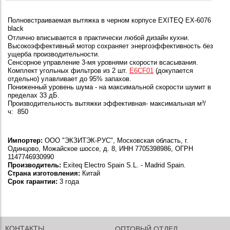
Полновстраиваемая вытяжка в черном корпусе EXITEQ EX-6076
black
Отлично вписывается в практически любой дизайн кухни.
Высокоэффективный мотор сохраняет энергоэффективность без
ущерба производительности.
Сенсорное управление 3-мя уровнями скорости всасывания.
Комплект угольных фильтров из 2 шт.
E6CF01
(докупается
отдельно) улавливает до 95% запахов.
Пониженный уровень шума - на максимальной скорости шумит в
пределах 33 дБ.
Производительность вытяжки эффективная- максимальная
м³/
ч:
850
Импортер:
ООО "ЭКЗИТЭК-РУС", Московская область, г.
Одинцово, Можайское шоссе, д. 8, ИНН 7705398986, ОГРН
1147746930990
Производитель:
Exiteq Electro Spain S.L. - Madrid Spain.
Страна изготовления:
Китай
Срок гарантии:
3 года
КОНТАКТЫ
ОПТОВЫЙ ОТДЕЛ