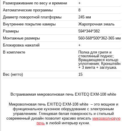
Размораживание по весу и времени
+
Автоматические программы
8
Диаметр поворотной платформы
245 мм
Внутреннее покрытие камеры
Жаропрочная эмаль
Размеры
594*344*382
Монтажные размеры
560-568*500*362-365 мм
Блокировка нажатий
+
В комплекте
Полка для гриля и
стеклянный поднос;
Вращающееся кольцо
уплотнения; Кронштейн
+ 3 винта + заглушка.
Вес (нетто)
15
Встраиваемая микроволновая печь EXITEQ EXM-108 white
Микроволновая печь EXITEQ EXM-108 white – это мощное и
функциональное кухонное оборудование с электронным
управлением. Глянцевая белая поверхность и стильный
современный дизайн позволит красиво вписать
микроволновую
печь
в любой интерьер кухни.