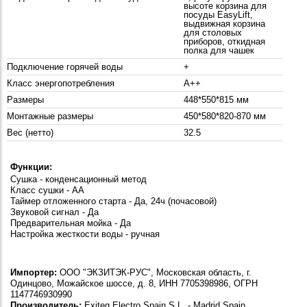
высоте корзина для
посуды EasyLift,
выдвижная корзина
для столовых
приборов, откидная
полка для чашек
Подключение горячей воды
+
Класс энергопотребления
А++
Размеры
448*550*815 мм
Монтажные размеры
450*580*820-870 мм
Вес (нетто)
32.5
Функции:
Сушка - конденсационный метод
Класс сушки - АА
Таймер отложенного старта - Да, 24ч (почасовой)
Звуковой сигнал - Да
Предварительная мойка - Да
Настройка жесткости воды - ручная
Импортер:
ООО "ЭКЗИТЭК-РУС", Московская область, г.
Одинцово, Можайское шоссе, д. 8, ИНН 7705398986, ОГРН
1147746930990
Производитель:
Exiteq Electro Spain S.L. - Madrid Spain.