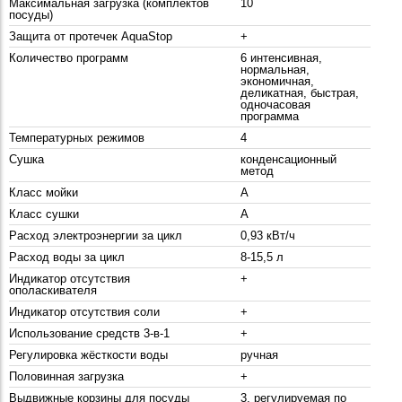
Максимальная загрузка (комплектов
10
посуды)
Защита от протечек AquaStop
+
Количество программ
6 интенсивная,
нормальная,
экономичная,
деликатная, быстрая,
одночасовая
программа
Температурных режимов
4
Сушка
конденсационный
метод
Класс мойки
A
Класс сушки
A
Расход электроэнергии за цикл
0,93 кВт/ч
Расход воды за цикл
8-15,5 л
Индикатор отсутствия
+
ополаскивателя
Индикатор отсутствия соли
+
Использование средств 3-в-1
+
Регулировка жёсткости воды
ручная
Половинная загрузка
+
Выдвижные корзины для посуды
3, регулируемая по