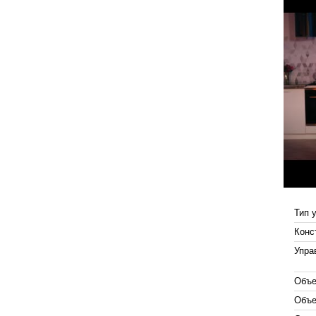
Тип 
Конс
Упра
Объе
Объе