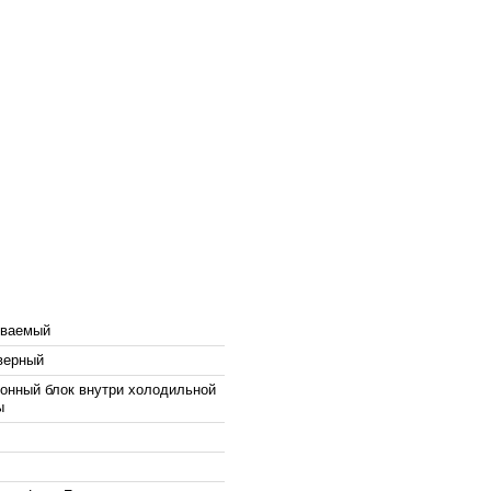
иваемый
верный
онный блок внутри холодильной
ы