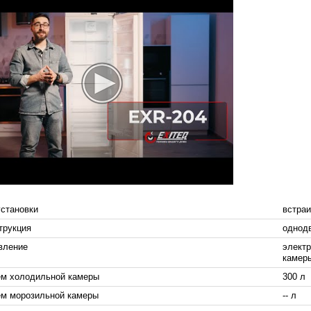
установки
встра
трукция
однод
вление
электр
камер
м холодильной камеры
300 л
м морозильной камеры
-- л