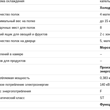
ема охлаждения
капель
Холод
чество полок
4 мате
имальный вес на полке
до 15 
дочных мест для полок
8
ий ящик для овощей и фруктов
2 с зо
чество полок на дверце
5, мат
Мороз
лений в камере
--
ов для продуктов
--
Произ
энерг
ебляемая мощность
0,383 
вое потребление электроэнергии
140 кВ
с энергопотребления
F
атический класс
ST
Функц