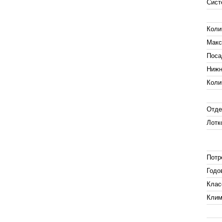
Сист
Коли
Макс
Поса
Нижн
Коли
Отде
Лотк
Потр
Годо
Клас
Клим