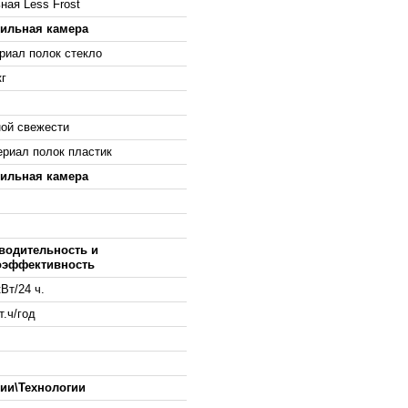
ная Less Frost
ильная камера
риал полок стекло
кг
ной свежести
ериал полок пластик
ильная камера
водительность и
оэффективность
кВт/24 ч.
т.ч/год
ии\Технологии