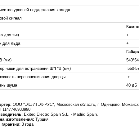
чество уровней поддержания холода
овой сигнал
Компл
а для яиц
+
к для льда
+
Габар
В (мм)
540*54
ер ниши для встраивания Ш*Г*В (мм)
560-57
ожность перенавешивания дверцы
+
ень шума
40 дБ
ртер:
ООО "ЭКЗИТЭК-РУС", Московская область, г. Одинцово, Можайско
 1147746930990
зводитель:
Exiteq Electro Spain S.L. - Madrid Spain.
на изготовления:
Турция
 гарантии:
3 года