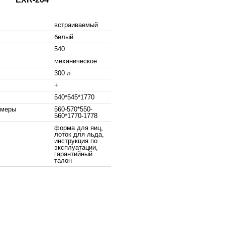
встраиваемый
белый
540
механическое
300 л
+
540*545*1770
змеры
560-570*550-
560*1770-1778
форма для яиц,
лоток для льда,
инструкция по
эксплуатации,
гарантийный
талон