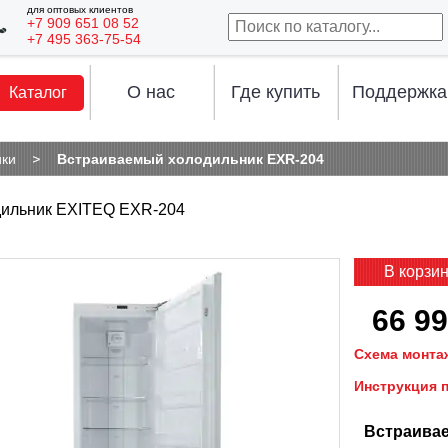
для оптовых клиентов
+7 909 651 08 52
+7 495 363-75-54
О нас
Где купить
Поддержка
Каталог
ики
Встраиваемый холодильник EXR-204
ильник EXITEQ EXR-204
В корзи
66 99
Схема монта
Инструкция 
Встраива