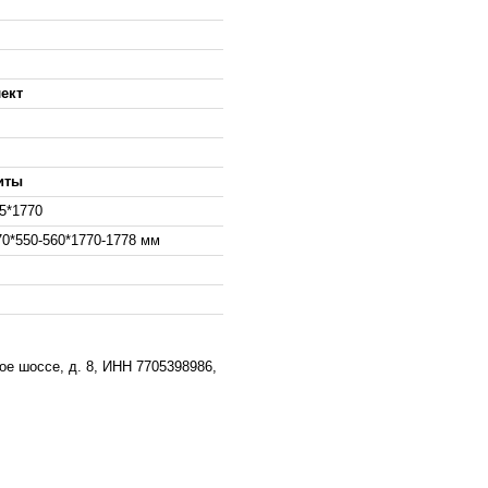
ект
иты
5*1770
0*550-560*1770-1778 мм
е шоссе, д. 8, ИНН 7705398986,