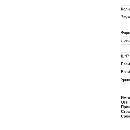
Коли
Звук
Форм
Лото
Ш*Г*
Разм
Возм
Уров
Импо
ОГРН
Прои
Стра
Срок