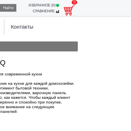
0
ИЗБРАННОЕ (
0
)
Найти
СРАВНЕНИЕ
Контакты
EQ
ля современной кухни
ик на кухне для каждой домохозяйки.
тимент бытовой техники,
роизводителями, варочную панель
о, как кажется. Чтобы каждый клиент
еренно и спокойно при покупке,
бое внимание на следующие
 панелей:
й электрическими, газовыми или