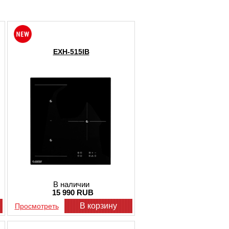
тановки, в зависимости от
анного кухонного гарнитура;
ет быть не только прямоугольной, но
едставленное такими параметрами,
 с количеством конфорок до 5 штук, с
EXH-515IB
ленов семьи;
спечивают такие дополнительные
джиг, блокировка от детей и защита от
яющая купить встроенную варочную
бели.
ные критерии, ориентируясь на
-магазина сможет купить встроенную
их потребностей.
вляется выгодной и приемлемой,
ой, за счет чего покупка является еще
ный и безошибочный выбор, а также
, предлагаем каждому покупателю
В наличии
чить практическую и
15 990 RUB
веты на любые вопросы относительно
В корзину
Просмотреть