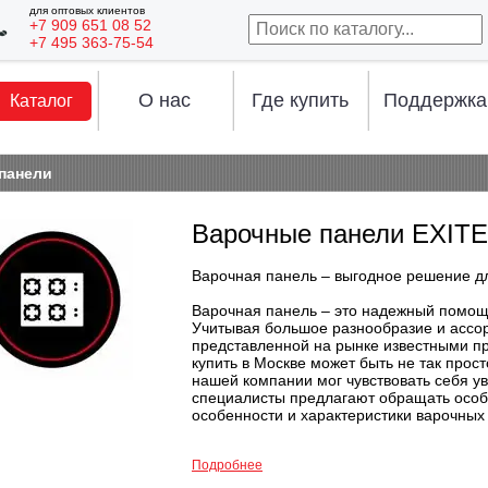
для оптовых клиентов
+7 909 651 08 52
+7 495 363-75-54
О нас
Где купить
Поддержка
Каталог
панели
Варочные панели EXIT
Варочная панель – выгодное решение д
Варочная панель – это надежный помощн
Учитывая большое разнообразие и ассор
представленной на рынке известными п
купить в Москве может быть не так прост
нашей компании мог чувствовать себя ув
специалисты предлагают обращать осо
особенности и характеристики варочных
Тип варочной панели, представленны
Подробнее
индукционными вариантами;