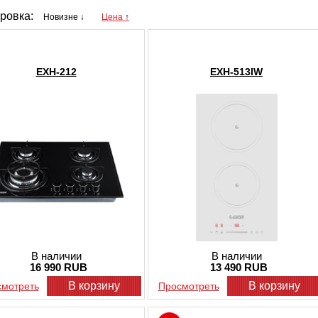
Независимый или встраиваемый тип ус
потребностей покупателя и смонтиров
ровка:
Новизне
Цена
Форма варочной панели, которая мож
и квадратной и даже круглой;
Широкое разнообразие размеров, пр
как 30, 45, 60, 70 или 120 см ширины;
Варочная панель 2 конфорки, а также
EXH-212
EXH-513IW
учетом площади кухни и количества ч
Безопасность моделей, которую обе
функции, как газ-контроль, электропо
выкипания;
Огромная цветовая палитра, позвол
панель с учетом оттенка кухонной ме
Это только некоторые, но наиболее важ
которые каждый клиент нашего интернет
варочную панель выгодно и с учетом сво
Любая варочная панель цена которой я
доступна нашим клиентам также со скидк
более приятной. Чтобы сделать правиль
узнать о возможности получения скидки
В наличии
В наличии
связаться с нашими менеджерами и полу
16 990 RUB
13 490 RUB
информационную поддержку, а также от
В корзину
В корзину
мотреть
Просмотреть
бытовой техники.