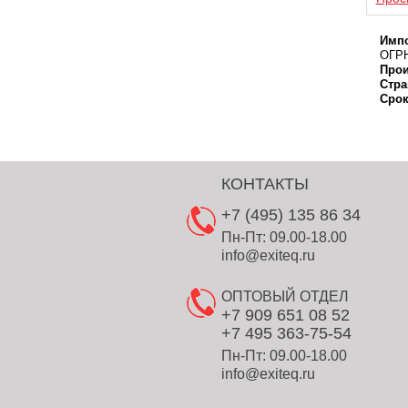
Импо
ОГРН
Прои
Стра
Срок
КОНТАКТЫ
+7 (495) 135 86 34
Пн-Пт: 09.00-18.00
info@exiteq.ru
ОПТОВЫЙ ОТДЕЛ
+7 909 651 08 52
+7 495 363-75-54
Пн-Пт: 09.00-18.00
info@exiteq.ru