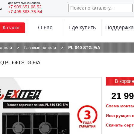
для оптовых клиентов
+7 909 651 08 52
+7 495 363-75-54
О нас
Где купить
Поддержка
Каталог
панели
Газовые панели
PL 640 STG-E/A
Q PL 640 STG-E/A
В корзи
21 99
Схема монта
Инструкция 
Скачать сер