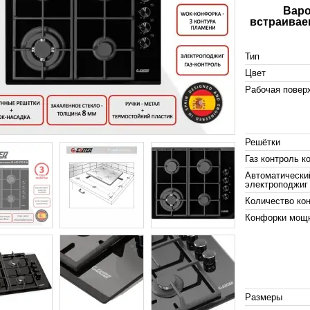
Варо
встраивае
Тип
Цвет
Рабочая повер
Решётки
Газ контроль к
Автоматически
электроподжиг
Количество ко
Конфорки мощ
Размеры