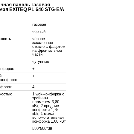
чная панель газовая
мая EXITEQ PL 640 STG-E/A
газовая
чёрный
хность
чёрное
закаленное
стекло с фацетом
на фронтальной
части
чугунные
онфорок
+
й
+
 конфорок
нфорок
4
ностью
1 wok-конфорка с
тройным
пламенем 3,80
кВт, 2 средние
конфорки 1,75
кВт, 1 малая
вспомогательная
конфорка 1,00 кВт
580*500*39