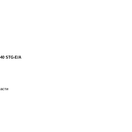
40 STG-E/A
части