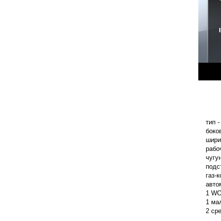
тип 
боко
шири
рабо
чугу
подс
газ-
авто
1 WO
1 ма
2 ср