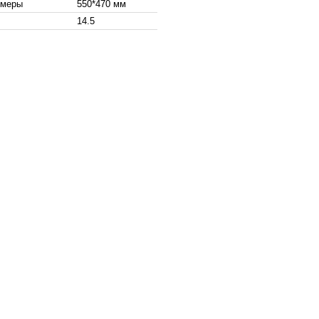
змеры
550*470 мм
14.5