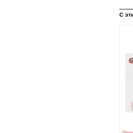
С эт
Прос