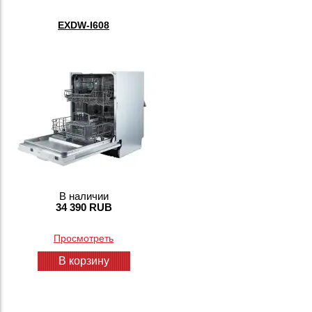
EXDW-I608
В наличии
34 390 RUB
Просмотреть
В корзину