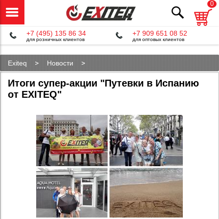
0
+7 (495) 135 86 34
+7 909 651 08 52
для розничных клиентов
для оптовых клиентов
Exiteq
Новости
Итоги супер-акции "Путевки в Испанию от EXITEQ"
Итоги супер-акции "Путевки в Испанию
от EXITEQ"