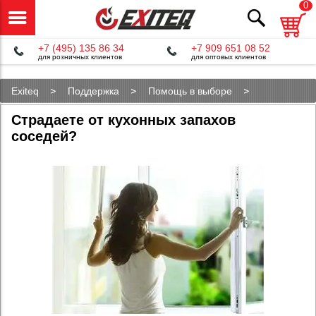
0
+7 (495) 135 86 34
+7 909 651 08 52
для розничных клиентов
для оптовых клиентов
Exiteq
Поддержка
Помощь в выборе
Страдаете от кухонных запахов соседей?
Страдаете от кухонных запахов
соседей?